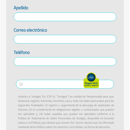
Apellido
Correo electrónico
Teléfono
Autorizo a Surtigas S.A. ESP (o “Surtigas”) en calidad de Responsable para que,
almacene, registre, transmita, transfiera, use y trate mis datos personales para las
siguientes finalidades: (i) registro y seguimiento de la descarga de duplicados de
facturas; (ii) el cumplimiento de obligaciones legales o contractuales que puedan
ser aplicables y; (iii) todas aquellas que puedan ser aplicables conforme a la
Política de Tratamiento de Datos Personales de Surtigas, disponible en [insertar
enlace a la Política], que declaro que conocer. Así mismo, declaro que fui informado
mediante dicha Política sobre mis derechos como titular y la forma de ejercerlos.