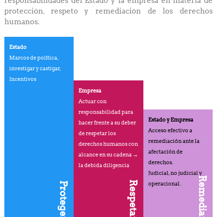
responsabilidades del Estado y la empresa en materia de
protección, respeto y remediación de los derechos
humanos.
Estado
Marcos de política,
investigar y castigar,
Incentivos
Empresa
Actuar con
responsabilidad para
Estado y Empresa
hacer frente a su deber
Acceso efectivo a
de respetar los
remediación ante la
derechos humanos con
afectación de
alcance en su cadena →
derechos.
la debida diligencia
Judicial, no judicial y
Remediar
Respetar
operacional.
Proteger