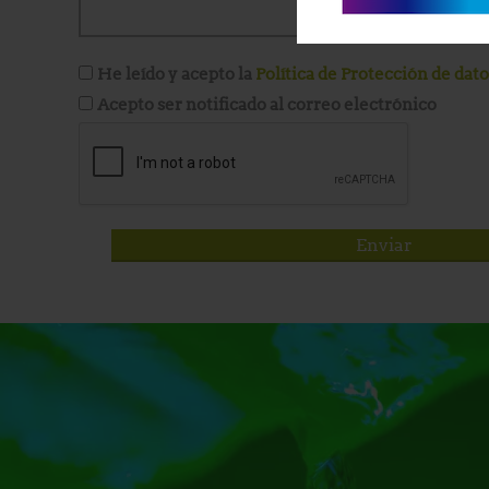
He leído y acepto la
Política de Protección de dat
Acepto ser notificado al correo electrónico