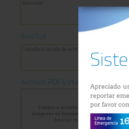
Solicitud
Archivos PDF y Imagenes
Cargue o arrastre hasta 5 archivos. (Pu
imágenes en formato JPG,JPEG,PNG o PDF)
total no deberá superar los 10MB