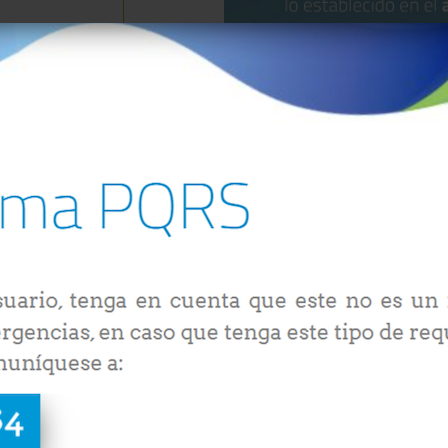
eden ser
, el tamaño
.