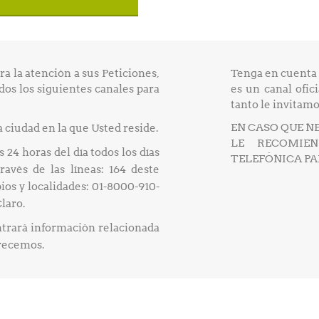
la atención a sus Peticiones,
Tenga en cuenta 
dos los siguientes canales para
es un canal ofic
tanto le invitamos
EN CASO QUE N
 ciudad en la que Usted reside.
LE RECOMIEN
 24 horas del día todos los días
TELEFÓNICA P
ravés de las líneas: 164 deste
pios y localidades: 01-8000-910-
Claro.
trará información relacionada
frecemos.